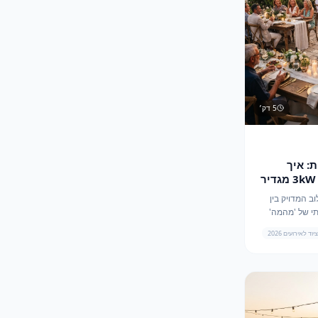
5
דק׳
: איך
שילוב גסטרונום 2/1 ומזגן 3kW מגדיר
וב המדויק בין
ענק למזגן 3kW עוצמתי של 'מהמה'
הוא הסוד המקצועי שיהפוך כל אירוע בקיץ 2026
ציוד לאירועים 2026
ה.