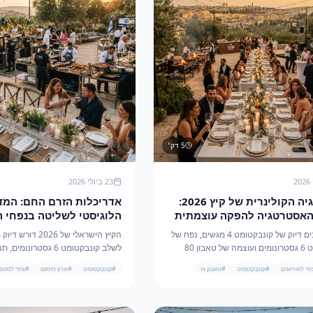
5
דק׳
23 ביולי 2026
הטרילוגיה הקולינרית של קיץ 2026:
אדריכלות הזרם החם: המד
האסטרטגיה להפקה עוצמתית
הלוגיסטי לשליטה בנפחי 
לוש המנצח של מהמה
באירועי קיץ 26
איך משלבים דיוק של קונבקטומט 4 מגשים, נפח של
הקיץ הישראלי של 2026
והחימום של מהמה
קונבקטומט 6 גסטרונומים ועוצמה של טאבון 80
יך המקצועי להפקות הקיץ הלוהטות
וארון חימום 18 קומות לכדי מ
ד לאירועים
#
קונבקטומט
#
טאבון גז
#
קונבקטומט
#
ארון חימום
#
ציוד למטב
אחת.