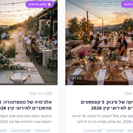
ירועים
📋
תכנון אירועים
5
דק׳
22 ביולי 2026
לוגיסטיקה של פינוק: 5 קונספטים
מהפכניים לאירועי קיץ 2026
מהפכניים לאירוע
ם עוצמת ערבול ותשתית
המשלבים חום, קור וערפל
זון שלנו צולל לעומק הדינמיקה של אירועי
עיתונאי המזון והאירועים שלנו חושף
החוץ בקיץ 2026, עם שילוב מפתיע בין כד 4 ליטר
לבלנדר ומבנה שירותים 5 תאים. גלו איך הנדסת
מערפל מים 26 אינץ ופטריית ח
ועים
#
ציוד לאירועים
#
שירותים ניידים
#
מערפל מים
#
פטריית חימום גז
#
הפקת
נריה נפגשים.
אירוע שטח לחוויה רב-חושית עוצרת