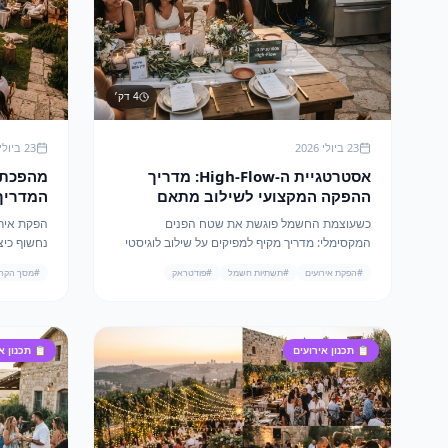
4
דק׳
23 ביולי 2026
23 ביולי 2026
אסטרטגיית ה-High-Flow: מדריך
ההפקה המקצועי לשילוב מתאם
המדריך 
חשמל 63A ל-32A וגסטרונום 2/1
סאונד 
כשעוצמת החשמל פוגשת את שטח הפנים
הפקת אירוע
באירועי קיץ 2026
המקסימלי: מדריך מקיף למפיקים על שילוב לוגיסטי
חכם בין מתאמי מתח תלת-פאזיים לכלי הגשה
#
הפקת אירועים
#
תשתיות חשמל
#
פודטראק
#
מסך הקרנה 
רחבים באירועי ענק.
חוויה בלת
📋
תכנון אירועים
📋
תכנון א