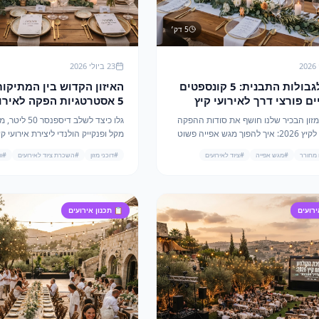
5
דק׳
23 ביולי 2026
מעבר לגבולות התבנית: 5 קונספטים
האיזון הקדוש בין המתיקות
ים פורצי דרך לאירועי קיץ
5 אסטרטגיות הפקה לאירוע
2026 עם השילוש המנצח של מהמה
מזון הבכיר שלנו חושף את סודות ההפקה
גלו כיצד לשלב דיספ
המבצעית לקיץ 2026: איך להפוך מגש אפייה פשוט
מקל ופנקייק הולנדי ליצירת אירועי ק
וגסטרונום מחורר עמוק למנועי ROI וסטייל באירועי
עם ROI גבוה במיוחד.
 מחורר
#
מגש אפייה
#
ציוד לאירועים
#
דוכני מזון
#
השכרת ציוד לאירועים
#
ו
ירועים
📋
תכנון אירועים