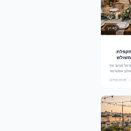
4
דק׳
תקפלת:
משולש
שראל מגיש: איך
שילוב אסטרטגי
יסאות בר מעץ
#
כיסא נפוליאון