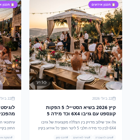
📋
תכנון אירועים
📋
תכנון א
5
דק׳
22 ביולי 2026
22 ביולי 2026
קיץ 2026 בשיא הסטייל: 5 הפקות
קונספט עם גזיבו 6X4 וכד מידה 5
ליטר של מהמה
המשלבי
גלו איך שילוב מדויק בין הצללה מקצועית של גזיבו
עיתונאי המ
יוקרה
6X4 לבין כד מידה חלבי 5 ליטר הופך כל אירוע בקיץ
2026 להצלחה מסחררת. 5 רעיונות להפקות יוקרה ו-
#
גזיבו להשכרה
#
ציוד לאירועים
#
דוכני מזון
#
הפקת איר
ROI גבוה.
אנוש וקולי