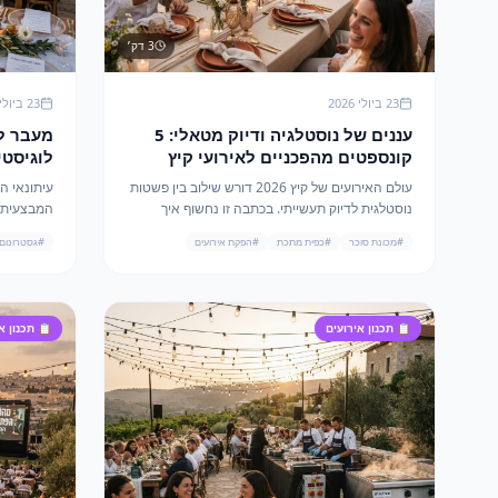
3
דק׳
23 ביולי 2026
23 ביולי 2026
עננים של נוסטלגיה ודיוק מטאלי: 5
קונספטים מהפכניים לאירועי קיץ
לוגיסטי
2026 עם מכונת סוכר וכפית מתכת
2026 עם השילוב המנצח של מהמה
עולם האירועים של קיץ 2026 דורש שילוב בין פשטות
עיתונאי ה
נוסטלגית לדיוק תעשייתי. בכתבה זו נחשוף איך
שילוב של מכונת סוכר ב-200 ש"ח וכפית מתכת ב-3
#
מכונת סוכר
#
כפית מתכת
#
הפקת אירועים
#
גסטרונום
ש"ח יוצר חוויה יוקרתית עם ROI גבוה.
ענק.
📋
תכנון אירועים
📋
תכנון א