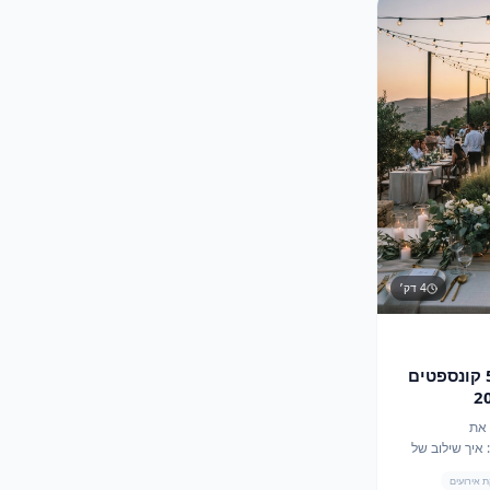
4
דק׳
אלכימיה של טמפרטורה: 5 קונספטים
י קיץ 2026
 את
האסטרטגיה התרמית של קיץ 2026: איך שילוב של
ימום על גז הופך כל
 אירועים
 נשימה.