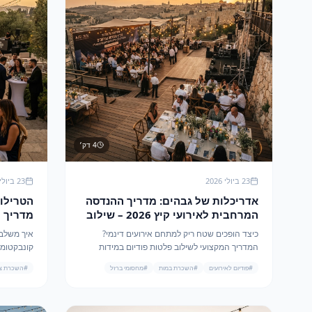
4
דק׳
23 ביולי 2026
23 ביולי 2026
אדריכלות של גבהים: מדריך ההנדסה
המרחבית לאירועי קיץ 2026 – שילוב
מדריך 
פלטפורמות ומיגון מודולרי
עם השי
כיצד הופכים שטח ריק למתחם אירועים דינמי?
המדריך המקצועי לשילוב פלטות פודיום במידות
שונות ומחסומי ברזל ליצירת זרימה מושלמת
ס"מ? המדר
#
פודיום לאירועים
#
השכרת במות
#
מחסומי ברזל
#
השכרת ציו
ובטיחותית.
ביותר של 2026.