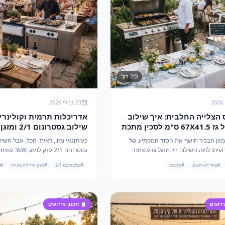
2
דק׳
23 ביולי 2026
הצלייה החלבית: איך שילוב
אדריכלות תרמית וקולינרית
בין מנגל גז 67X41.5 ס"מ לסכין מתכת
מגדיר מחדש את אירועי הקיץ
מחדש את אירועי קיץ 2026
מזון הבכיר חושף את הסוד המפתיע של
כעיתונאי מזון, ראיתי הכל, אבל השיל
עים: למה השילוב בין מנגל גז עוצמתי
גסטרונום 2/1 
לסכין מתכת חלבית הוא ה-Game Changer של
#
ציוד לאירועים
#
מהמה
#
גסטרונום 2/1
#
מזגן נייד להשכרה
#
ב.
מחלום רטוב למציאות קרירה ומרהיב
ירועים
📋
תכנון אירועים