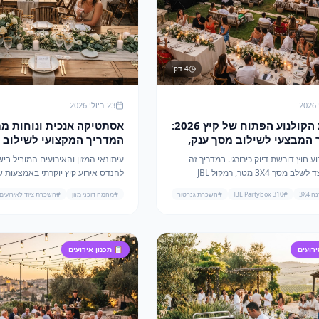
4
דק׳
23 ביולי 2026
מהפכת הקולנוע הפתוח של קיץ 2026:
אסתטיקה אנכית ונוחות מ
המבצעי לשילוב מסך ענק,
המדריך המקצועי לשילוב 
עוצמתי ותאורת שטח
הזהב של קיץ 2026
 חוץ דורשת דיוק כירורגי. במדריך זה
עיתונאי המזון והאירועים המוביל בי
נחשוף כיצד לשלב מסך 3X4 מטר, רמקול JBL
להנדס אירוע קיץ יוקרתי באמצעות 
Partybox 310 ומגדל תאורה עם גנרטור ליצירת
של כיסאות נפוליאון, שולחנות בר וכ
3X4
#
JBL Partybox 310
#
השכרת גנרטור
#
מהמה דוכני מזון
#
השכרת ציוד לאירועים
י נשכחת.
מרופדים מבית מהמה דוכני מזון.
ירועים
📋
תכנון אירועים