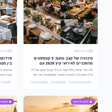
4
דק׳
23 ביולי 2026
23 ביולי 2026
סינרגיה של קצב וטעם: 5 קונספטים
פרדוקס 
מהפכניים לאירועי קיץ 2026 עם
השילוב של גסטרונום 2/1 ומיקסר 4
(חלבי) 
גלו כיצד שילוב בלתי צפוי בין כלי קיבול עצום של 15
עיתונאי ה
ערוצים
של 2026
ס"מ עומק לבין מערכת סאונד קומפקטית יוצר את
עונת האירו
אירועי הבוטיק המבוקשים ביותר של עונת הקיץ
#
השכרת ציוד לאירועים
#
גסטרונום 2/1
#
מיקסר 4 ערוצים
#
מנגל גז
הקרובה.
הקיץ הקרו
📋
תכנון אירועים
📋
תכנון א