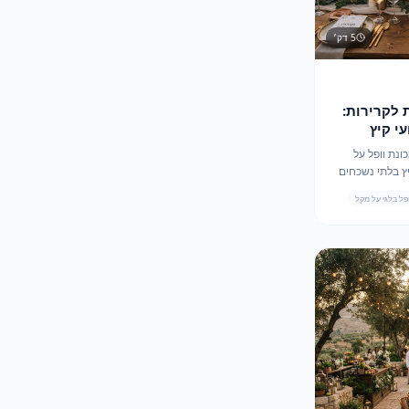
5
דק׳
 לקרירות:
י קיץ
נסר 50 ליטר, מכונת וופל על
יץ בלתי נשכחים
ופל בלגי על מקל