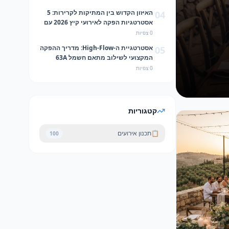
האיזון הקדוש בין המתיקות לקרירות: 5
04
אסטרטגיות הפקה לאירועי קיץ 2026 עם
השילוש המנצח של מהמה
0
צפיות
אסטרטגיית ה-High-Flow: מדריך ההפקה
05
המקצועי לשילוב מתאם חשמל 63A
ל-32A וגסטרונום 2/1 באירועי קיץ 2026
0
צפיות
קטגוריות
📋
תכנון אירועים
100