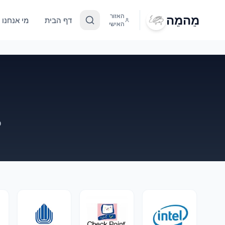
מֵהמֵה
האזור
דף הבית
מי אנחנו
האישי
כ