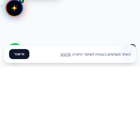
אישור
האתר משתמש בעוגיות לשיפור החוויה.
פרטים
✦ צרו קשר ✦
office@meme.co.il
03-9448080
הרימונים 37, רינתיה
א׳-ה׳ 09-17 | ו׳ 09-13