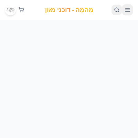
מֵהמֵה - דוכני מזון