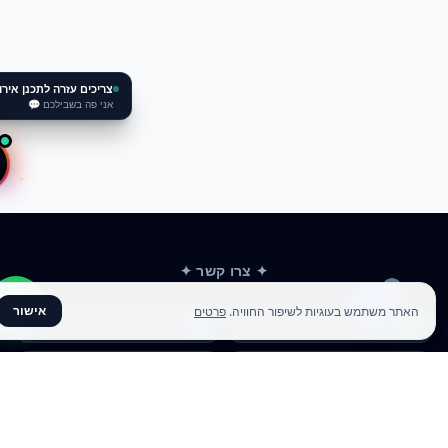
צריכים עזרה לתכנן אירוע?
✕
אני פה בשבילכם 💬
✦ צרו קשר ✦
אישור
אתר משתמש בעוגיות לשיפור החוויה.
פרטים
office@meme.co.il
03-9448080
הרימונים 37, רינתיה
א׳-ה׳ 09-17 | ו׳ 09-13
Instagram
Facebook